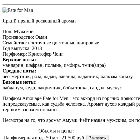
Яркий пряный роскошный аромат
Пол
: Мужской
Производство
: Оман
Семейство
: восточные цветочные шипровые
Год выпуска
: 2013
Парфюмер
: Кристофер Чонг
Верхние ноты:
мандарин, шафран, полынь, имбирь, тмин(зира)
Средние ноты:
бессмертник, роза, ладан, лаванда, ладанник, бальзам копаху
Базовые ноты:
лабданум, кедр, лакричник, бобы тонка, сандал, мускус
Парфюм Amouage Fate for Men - это аккорд из горячих пряност
непредсказуемые, как судьба человека. Аромат духов каждый ра
терпким запахом полыни.
Несмотря на то, что аромат Амуаж Фейт назван мужским, он п
Объемы и цены:
Парфюмерная вода 50 мл
21 500 руб.
Заказать